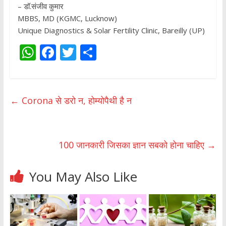
– डॉ.संजीव कुमार
MBBS, MD (KGMC, Lucknow)
Unique Diagnostics & Solar Fertility Clinic, Bareilly (UP)
W
F
T
S
h
ac
w
h
at
e
itt
ar
s
b
er
e
←
Corona से डरो न, होम्योपैथी है न
A
o
p
o
p
k
100 जानकारी जिसका ज्ञान सबको होना चाहिए
→
You May Also Like