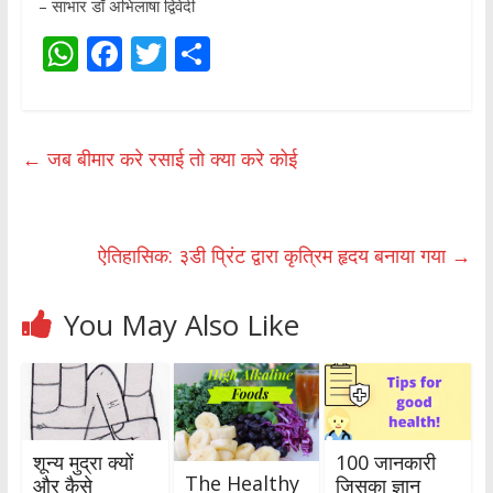
– साभार डॉ अभिलाषा द्विवेदी
W
F
T
S
h
ac
w
h
at
e
itt
ar
s
b
er
e
←
जब बीमार करे रसाई तो क्या करे कोई
A
o
p
o
p
k
ऐतिहासिक: ३डी प्रिंट द्वारा कृत्रिम हृदय बनाया गया
→
You May Also Like
100 जानकारी
शून्य मुद्रा क्यों
The Healthy
जिसका ज्ञान
और कैसे